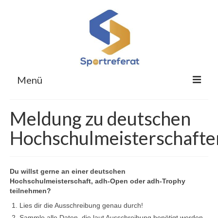
Menü
Für Studierende
Meldung zu deutschen
Für Übungsleitende
Hochschulmeisterschafte
Für Obleute
Respekt im Hochschulsport
Du willst gerne an einer deutschen
Hochschulmeisterschaft, adh-Open oder adh-Trophy
Sportreferat
teilnehmen?
Lies dir die Ausschreibung genau durch!
Kontakt
Sammle alle Daten, die laut Ausschreibung benötigt werden