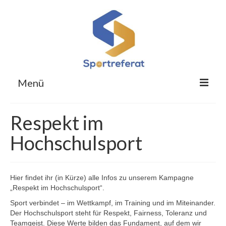
Menü
Für Studierende
Respekt im
Für Übungsleitende
Hochschulsport
Für Obleute
Respekt im Hochschulsport
Hier findet ihr (in Kürze) alle Infos zu unserem Kampagne
„Respekt im Hochschulsport“.
Sportreferat
Sport verbindet – im Wettkampf, im Training und im Miteinander.
Der Hochschulsport steht für Respekt, Fairness, Toleranz und
Kontakt
Teamgeist. Diese Werte bilden das Fundament, auf dem wir