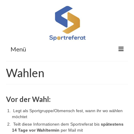
Menü
Für Studierende
Wahlen
Für Übungsleitende
Für Obleute
Vor der Wahl:
Respekt im Hochschulsport
Legt als Sportgruppe/Obmensch fest, wann ihr wo wählen
Sportreferat
möchtet
Teilt diese Informationen dem Sportreferat bis
spätestens
Kontakt
14 Tage vor Wahltermin
per Mail mit