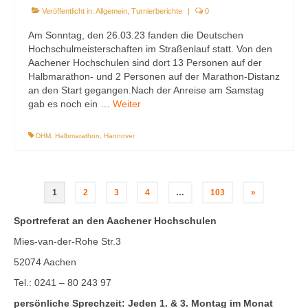
Veröffentlicht in:
Allgemein
,
Turnierberichte
|
0
Am Sonntag, den 26.03.23 fanden die Deutschen
Hochschulmeisterschaften im Straßenlauf statt. Von den
Aachener Hochschulen sind dort 13 Personen auf der
Halbmarathon- und 2 Personen auf der Marathon-Distanz
an den Start gegangen.Nach der Anreise am Samstag
gab es noch ein …
Weiter
DHM
,
Halbmarathon
,
Hannover
Seitennummerierung
1
2
3
4
…
103
»
der
Sportreferat an den Aachener Hochschulen
Beiträge
Mies-van-der-Rohe Str.3
52074 Aachen
Tel.: 0241 – 80 243 97
persönliche Sprechzeit: Jeden 1. & 3. Montag im Monat