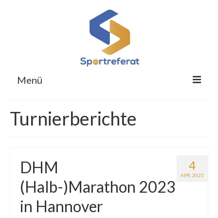
Menü
Für Studierende
Turnierberichte
Für Übungsleitende
Für Obleute
DHM
4
Respekt im Hochschulsport
APR. 2023
(Halb-)Marathon 2023
Sportreferat
in Hannover
Kontakt